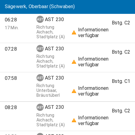
Haltestelle
Ergebnisse
Sägewerk, Oberbaar (Schwaben)
verkehrende
(Übersicht)
Linien
Abfahrt
AST 230
06:28
ZZZ
Bstg. C2
Richtung
17 Min.
Informationen
Aichach,
verfügbar
Stadtplatz (A)
Wähle
Abfahrt
AST 230
07:28
AST/Rufbus
aus
Bstg. C2
Richtung
für
Informationen
Aichach,
Fahrtdetails
verfügbar
Stadtplatz (A)
Wähle
Abfahrt
AST 230
07:58
AST/Rufbus
aus
Bstg. C1
Richtung
für
Informationen
Unterbaar,
Fahrtdetails
verfügbar
Bräustüberl
Wähle
Abfahrt
AST 230
08:28
AST/Rufbus
aus
Bstg. C2
Richtung
für
Informationen
Aichach,
Fahrtdetails
verfügbar
Stadtplatz (A)
Wähle