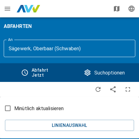
ABFAHRTEN
An
Datum
Abfahrt
Suchoptionen
Jetzt
und
Ende
Uhrzeit
der
Einstellungen
Minütlich aktualisieren
Linienfilter
Zur
Filterung
LINIENAUSWAHL
ausgewählte
An
Linien